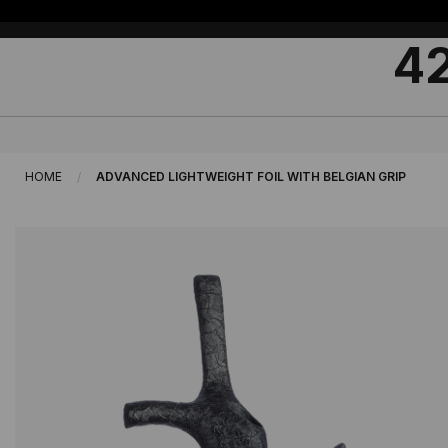
Przejdź
Select
do
Store
42
treści
HOME
ADVANCED LIGHTWEIGHT FOIL WITH BELGIAN GRIP
Przejdź
Przejdź
na
na
koniec
początek
galerii
galerii