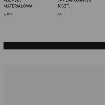
POCHWA
LP - OPAKOWANIE
MATERIAŁOWA
10SZT.
7,38 €
4,51 €
Add to Cart
Add to Cart