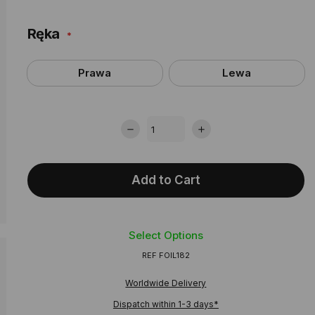
Ręka
Prawa
Lewa
Add to Cart
Select Options
REF
FOIL182
Worldwide Delivery
Dispatch within 1-3 days*