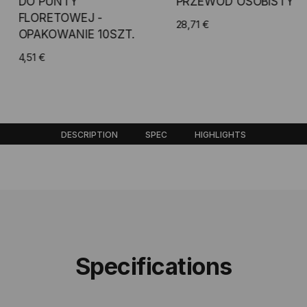
DO PUNTY
PRZEWÓD OSOBISTY
FLORETOWEJ -
28,71 €
OPAKOWANIE 10SZT.
Add to Cart
4,51 €
Add to Cart
DESCRIPTION
SPEC
HIGHLIGHTS
Specifications