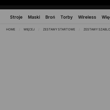
Przejdź
Select
do
Store
treści
Stroje
Maski
Broń
Torby
Wireless
Wię
HOME
WIĘCEJ
ZESTAWY STARTOWE
ZESTAWY SZABL