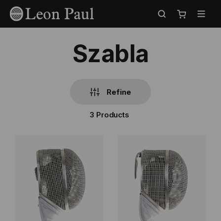
Przejdź
Select
do
Store
Mój koszyk
treści
Szabla
Refine
3
Products