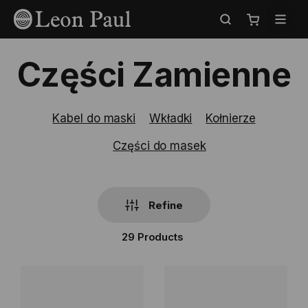
Przejdź
Select
do
Store
Mój koszyk
treści
Części Zamienne
Kabel do maski
Wkładki
Kołnierze
Części do masek
Refine
29
Products