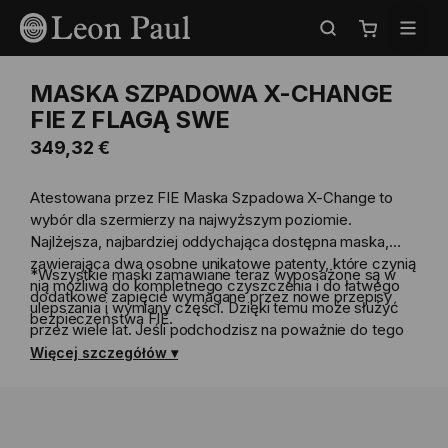
Przejdź
Select
do
Store
Mój koszyk
treści
MASKA SZPADOWA X-CHANGE
FIE Z FLAGĄ SWE
349,32 €
Atestowana przez FIE Maska Szpadowa X-Change to
wybór dla szermierzy na najwyższym poziomie.
Najlżejsza, najbardziej oddychająca dostępna maska,
zawierająca dwa osobne unikatowe patenty, które czynią
*Wszystkie maski zamawiane teraz wyposażone są w
nią możliwą do kompletnego czyszczenia i do łatwego
dodatkowe zapięcie wymagane przez nowe przepisy
ulepszania i wymiany części. Dzięki temu może służyć
bezpieczeństwa FIE.
przez wiele lat. Jeśli podchodzisz na poważnie do tego
sportu, to jest to maska dla Ciebie..
Więcej szczegółów
Przeczytaj niezależną opinię w serwisie Reddit