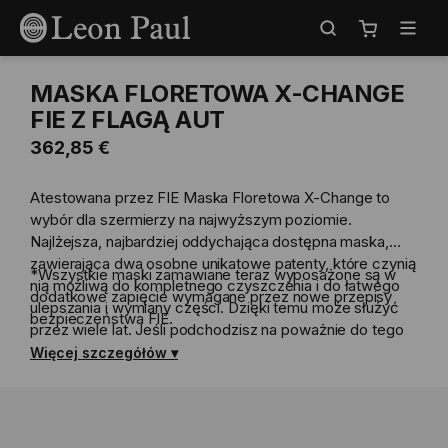
Przejdź
Select
do
Store
Mój koszyk
treści
MASKA FLORETOWA X-CHANGE
FIE Z FLAGĄ AUT
362,85 €
Atestowana przez FIE Maska Floretowa X-Change to
wybór dla szermierzy na najwyższym poziomie.
Najlżejsza, najbardziej oddychająca dostępna maska,
zawierająca dwa osobne unikatowe patenty, które czynią
*Wszystkie maski zamawiane teraz wyposażone są w
nią możliwą do kompletnego czyszczenia i do łatwego
dodatkowe zapięcie wymagane przez nowe przepisy
ulepszania i wymiany części. Dzięki temu może służyć
bezpieczeństwa FIE.
przez wiele lat. Jeśli podchodzisz na poważnie do tego
sportu, to jest to maska dla Ciebie.
Więcej szczegółów